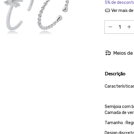
5% de descont
Ver mais de
Meios de
Descrição
Características
Semijoia com b
Camada de vern
Tamanho : Regu
Design discreto