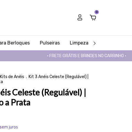
0
Para Berloques
Pulseiras
Limpeza
KITS E PRESEN
• FRETE GRÁTIS E BRINDES NO CARRINHO •
• FRET
Kits de Anéis
.
Kit 3 Anéis Celeste (Regulável) |
ta
éis Celeste (Regulável) |
 a Prata
sem juros