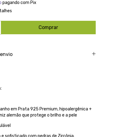
o
pagando com Pix
talhes
 envio
:
anho em Prata 925 Premium, hipoalergênica +
iz alemão que protege o brilho e a pele
lável
 e sofisticado com pedras de Zircônia.