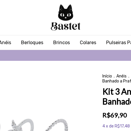
Anéis
Berloques
Brincos
Colares
Pulseiras 
Início
.
Anéis
.
Banhado a Pra
Kit 3 An
Banhado
R$69,90
4
x de
R$17,48