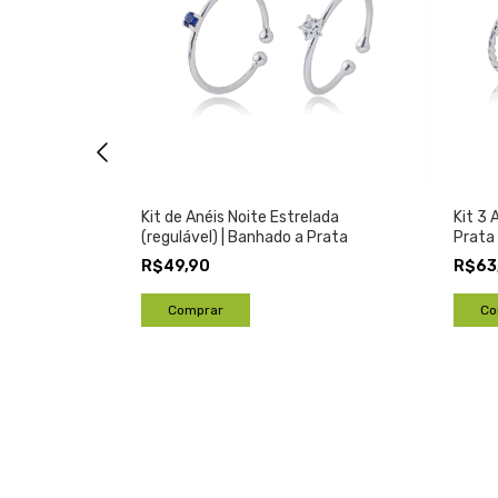
reto
Kit de Anéis Noite Estrelada
Kit 3 
Prata
(regulável) | Banhado a Prata
Prata
R$49,90
R$63
Co