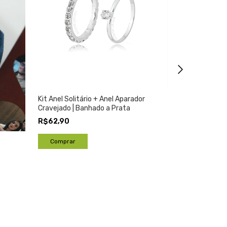
Kit Anel Solitário + Anel Aparador
Kit de Anéis 
Cravejado | Banhado a Prata
(regulável) | 
R$62,90
R$62,90
Comprar