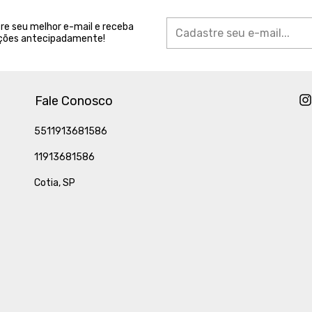
re seu melhor e-mail e receba
ões antecipadamente!
Fale Conosco
5511913681586
11913681586
Cotia, SP