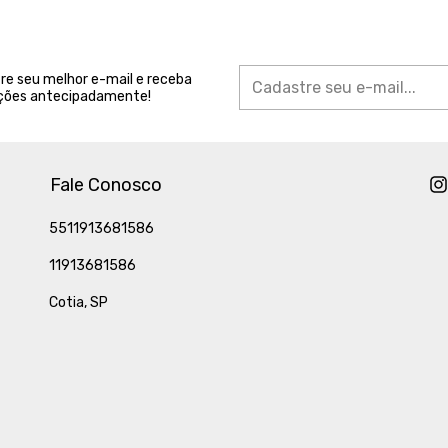
re seu melhor e-mail e receba
ões antecipadamente!
Fale Conosco
5511913681586
11913681586
Cotia, SP