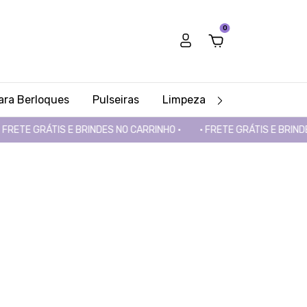
0
Para Berloques
Pulseiras
Limpeza
KITS E PRESEN
RÁTIS E BRINDES NO CARRINHO •
• FRETE GRÁTIS E BRINDES NO CA