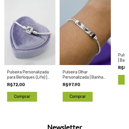
Pulsei
| Ban
R$89
Pulseira Olhar
Pulseira Personalizada
Personalizada | Banhada
para Berloques (Life) |
a Prata
Banhada a Prata
R$97,90
R$72,00
Comprar
Newsletter