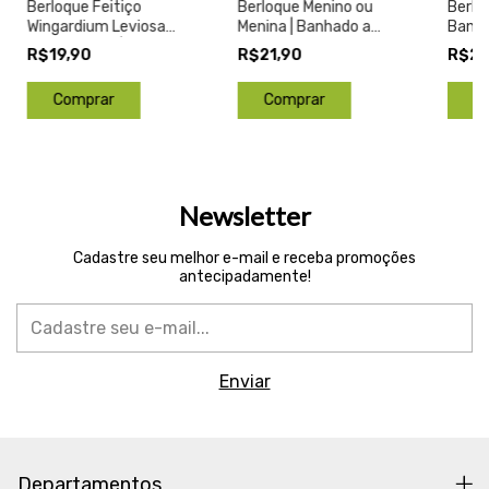
Berloque Feitiço
Berloque Menino ou
Berlo
Wingardium Leviosa
Menina | Banhado a
Banha
Harry Potter | Banhado
Prata
R$19,90
R$21,90
R$21
a Prata
Comprar
Newsletter
Cadastre seu melhor e-mail e receba promoções
antecipadamente!
Departamentos