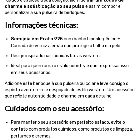
rústico e estiloso à sua coleção, além de
dar um toque de
charme e sofisticação ao seu pulso
e assim compor e
personalizar a sua pulseira de berloques.
Informações técnicas:
Semijoia em Prata 925
com banho hipoalergênico +
Camada de verniz alemão que protege o brilho e a pele
Design inspirado nas icônicas botas western
Ideal para quem ama o estilo country e quer expressar isso
em seus acessórios
Adicione este berloque à sua pulseira ou colar e leve consigo o
espírito aventureiro e despojado do estilo western. Um acessório
que reflete autenticidade e charme em cada detalhe!
Cuidados com o seu acessório:
Para manter o seu acessório em perfeito estado, evite o
contato com produtos químicos, como produtos de limpeza,
perfumes e cremes.